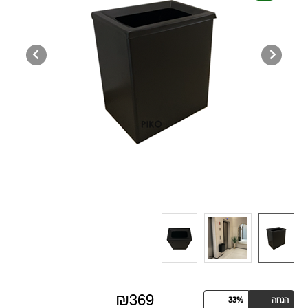
₪369
הנחה
33%