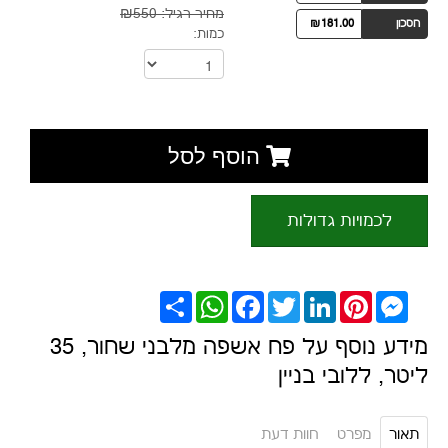
מחיר רגיל:
₪550
חסכון
₪181.00
כמות:
הוסף לסל
לכמויות גדולות
Messenger
Pinterest
LinkedIn
Twitter
Facebook
WhatsApp
שתף
מידע נוסף על פח אשפה מלבני שחור, 35
ליטר, ללובי בניין
תאור
מפרט
חוות דעת