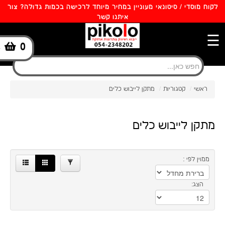
×
לקוח מוסדי / סיטונאי מעוניין במחיר מיוחד לרכישה בכמות גדולה? צור
איתנו קשר
131.00
908.00
☰
0
-
מותגים
ראשי
/
קטגוריות
/
מתקן לייבוש כלים
Simplehuman
סינון
1
מתקן לייבוש כלים
ממוין לפי :
הצג: