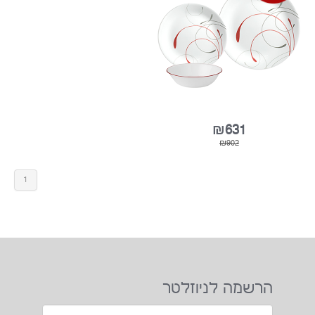
SPLENDOR צלחות קורל (קורנינג)
18 חלקים
1
₪631
₪902
הרשמה לניוזלטר