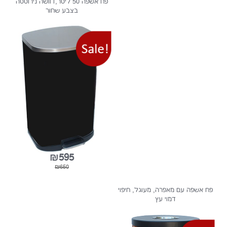
₪413
₪1099
₪599
פח אשפה 50 ליטר,דוושה נירוסטה
בצבע שחור