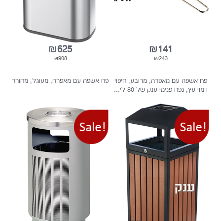
מתאם אינדוקציה גדול 22 ס מ פלדת
פח אשפה 60 ליטר, מלבני. נירוסטה
אל-חלד, תוצרת איטליה
מט
₪625
₪141
₪908
₪243
אשפה עם מאפרה, מרובע, חיפוי
פח אשפה עם מאפרה, מעוגל, מחורר