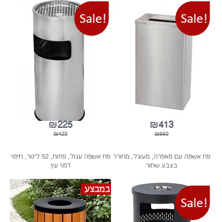
₪424
₪201
₪887
₪242
פח אשפה מלבני, נירוסטה, 45 ליטר,
פח אשפה מאפרה נירוסטה, 12 ליטר
ללובי בניין משותף
₪225
₪413