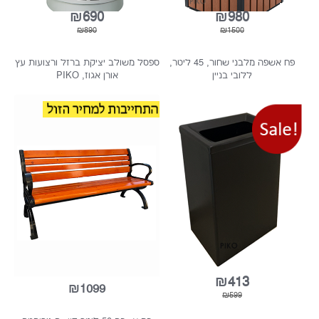
עץ, נפח פנימי ענק של 80 לי...
₪690
₪980
₪890
₪1500
פח אשפה מלבני שחור, 45 ליטר,
ספסל משולב יציקת ברזל ורצועות עץ
ללובי בניין
אורן אגוז, PIKO