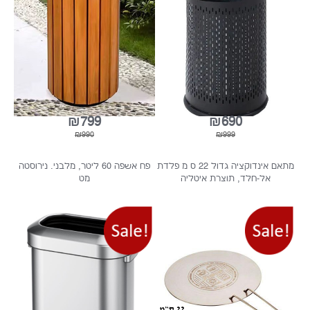
₪423
₪550
שפה עם מאפרה, מעוגל, מחורר
פח אשפה עגול, פתוח, 52 ליטר, חיפוי
בצבע שחור
דמוי עץ
₪799
₪690
₪990
₪999